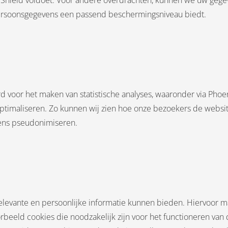
cy Shield voldoet. Voor andere overdrachten, kunnen we uw ge
Persoonsgegevens een passend beschermingsniveau biedt.
voor het maken van statistische analyses, waaronder via Phoeni
optimaliseren. Zo kunnen wij zien hoe onze bezoekers de websi
vens pseudonimiseren.
relevante en persoonlijke informatie kunnen bieden. Hiervoor 
rbeeld cookies die noodzakelijk zijn voor het functioneren van 