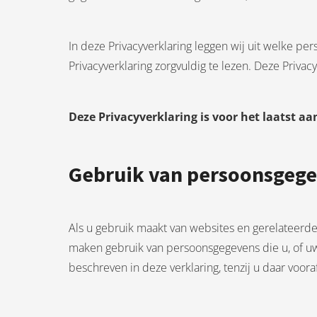
edrag van deze
zoeker.
In deze Privacyverklaring leggen wij uit welke p
orkeuren opslaan
Privacyverklaring zorgvuldig te lezen. Deze Priva
Deze Privacyverklaring is voor het laatst aa
Gebruik van persoonsgeg
Als u gebruik maakt van websites en gerelateerd
maken gebruik van persoonsgegevens die u, of uw
beschreven in deze verklaring, tenzij u daar voor