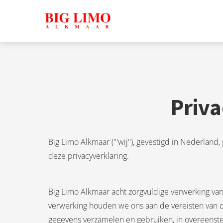
noniem
formatie te
erzamelen over
t gedrag van
en bezoeker op
 website.
arketing
Priva
rketingcookies
rden gebruikt
m bezoekers te
lgen op de
Big Limo Alkmaar ('''wij''), gevestigd in Nederla
bsite. Hierdoor
deze privacyverklaring.
nnen website-
genaren
levante
Big Limo Alkmaar acht zorgvuldige verwerking va
vertenties tonen
verwerking houden we ons aan de vereisten van 
baseerd op het
gegevens verzamelen en gebruiken, in overeens