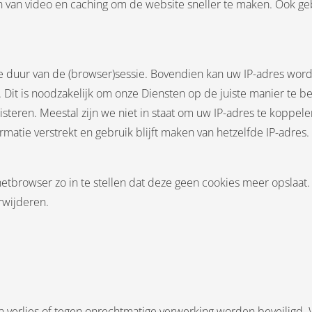
en van video en caching om de website sneller te maken. Ook ge
 duur van de (browser)sessie. Bovendien kan uw IP-adres wor
 Dit is noodzakelijk om onze Diensten op de juiste manier te b
isteren. Meestal zijn we niet in staat om uw IP-adres te koppe
rmatie verstrekt en gebruik blijft maken van hetzelfde IP-adres.
tbrowser zo in te stellen dat deze geen cookies meer opslaat. 
rwijderen.
 verlies of tegen onrechtmatige verwerking worden beveiligd.